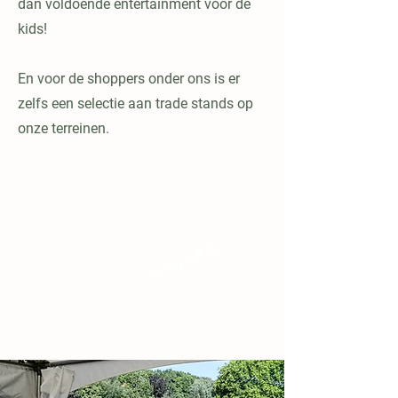
dan voldoende entertainment voor de
kids!
En voor de shoppers onder ons is er
zelfs een selectie aan trade stands op
onze terreinen.
GRATIS
TOEGANG*
*parking EUR 10